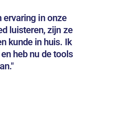
 ervaring in onze
"Onday ken
d luisteren, zijn ze
ontzettend ge
n kunde in huis. Ik
en hebben bet
 en heb nu de tools
waardoor we 
an."