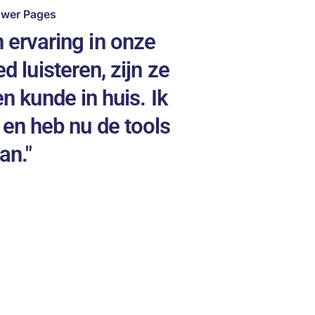
wer Pages
 ervaring in onze
"Onday ken
d luisteren, zijn ze
ontzettend ge
n kunde in huis. Ik
en hebben bet
 en heb nu de tools
waardoor we 
an."