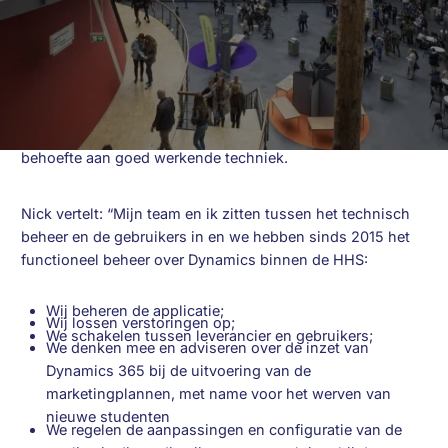
precies?
De Haagse Hogeschool is een HBO-opleider met ruim 100
opleidingen en vestigingen in Den Haag, Delft en
Zoetermeer. Er studeren hier bijna 26.000 studenten uit
120 landen. Een flinke organisatie dus, met een grote
behoefte aan goed werkende techniek.
Nick vertelt: “Mijn team en ik zitten tussen het technisch
beheer en de gebruikers in en we hebben sinds 2015 het
functioneel beheer over Dynamics binnen de HHS:
Wij beheren de applicatie;
Wij lossen verstoringen op;
We schakelen tussen leverancier en gebruikers;
We denken mee en adviseren over de inzet van
Dynamics 365 bij de uitvoering van de
marketingplannen, met name voor het werven van
nieuwe studenten
We regelen de aanpassingen en configuratie van de