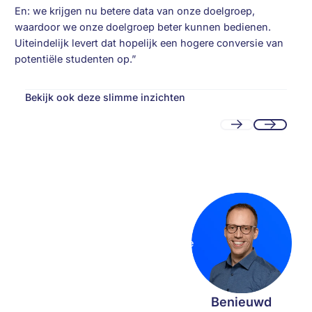
En: we krijgen nu betere data van onze doelgroep,
waardoor we onze doelgroep beter kunnen bedienen.
Uiteindelijk levert dat hopelijk een hogere conversie van
potentiële studenten op.”
Bekijk ook deze slimme inzichten
Prev
Next
Footer
Cases
Case: Inholland Academy
Case: Inholland Academy
Klaar voor Microsoft
Lees meer
oplossingen die werken?
Onday helpt organisaties
vooruit met Dynamics 365 en
het Power Platform. Met slimme
keuzes, een solide architectuur
en praktische applicaties
bouwen we vandaag aan de
Benieuwd
digitale slagkracht van morgen.