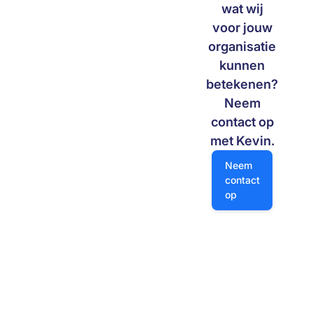
wat wij
voor jouw
organisatie
kunnen
betekenen?
Neem
contact op
met Kevin.
Neem contact op
Neem
contact
op
Navigatie