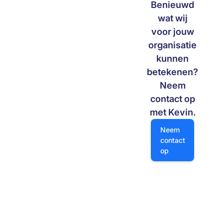
Benieuwd
digitale slagkracht van morgen.
wat wij
voor jouw
organisatie
kunnen
betekenen?
Neem
contact op
met Kevin.
Neem contact op
Neem
contact
op
Navigatie