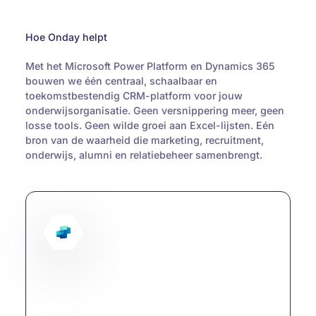
uitzendmodel, geen juniors. Alleen vaste senior
Waar andere partijen werken met eigen
specialisten die verantwoordelijkheid nemen,
abonnementen, seat-modellen of dure add-ons,
meedenken en samen met je organisatie bouwen
houden wij het eenvoudig. Je betaalt bij Onday
Hoe Onday helpt
aan duurzame oplossingen voor de lange termijn.
uitsluitend voor de werkzaamheden die je
afneemt, niet voor een doorlopend
Met het Microsoft Power Platform en Dynamics 365
abonnementsmodel. Zo heb je bij ons geen
bouwen we één centraal, schaalbaar en
verplichte abonnementen voor onze
toekomstbestendig CRM-platform voor jouw
dienstverlening, geen eigen licenties of premium
onderwijsorganisatie. Geen versnippering meer, geen
modules die wij ‘erbovenop’ verkopen en geen
losse tools. Geen wilde groei aan Excel-lijsten. Eén
verborgen kosten die pas zichtbaar worden na
bron van de waarheid die marketing, recruitment,
de start.
onderwijs, alumni en relatiebeheer samenbrengt.