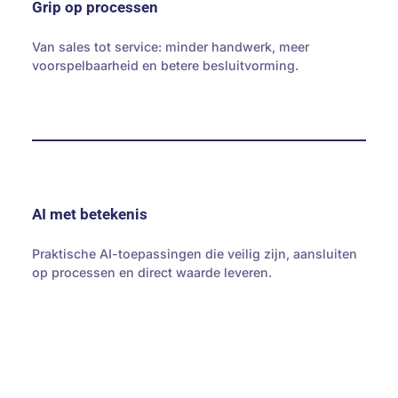
Grip op processen
Van sales tot service: minder handwerk, meer
voorspelbaarheid en betere besluitvorming.
AI met betekenis
Praktische AI-toepassingen die veilig zijn, aansluiten
op processen en direct waarde leveren.
Dit soort organisaties helpen wij met
slimme Microsoft-oplossingen.