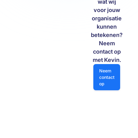
wat wij
voor jouw
organisatie
kunnen
betekenen?
Neem
contact op
met Kevin.
Neem contact op
Neem
contact
op
Navigatie