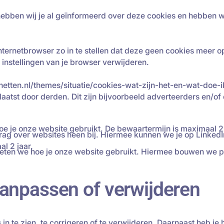
hebben wij je al geïnformeerd over deze cookies en hebben 
nternetbrowser zo in te stellen dat deze geen cookies meer op
 instellingen van je browser verwijderen.
ternetten.nl/themes/situatie/cookies-wat-zijn-het-en-wat-doe-
atst door derden. Dit zijn bijvoorbeeld adverteerders en/of
oe je onze website gebruikt. De bewaartermijn is maximaal
rag over websites heen bij. Hiermee kunnen we je op LinkedI
l 2 jaar.
eten we hoe je onze website gebruikt. Hiermee bouwen we p
aanpassen of verwijderen
in te zien, te corrigeren of te verwijderen. Daarnaast heb je