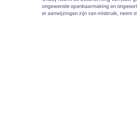
ongewenste openbaarmaking en ongeoorloofd
er aanwijzingen zijn van misbruik, neem 
Footer
Klaar voor Microsoft oplossingen die
werken?
Onday helpt organisaties vooruit met Dy
Platform. Met slimme keuzes, een solide a
applicaties bouwen we vandaag aan de di
morgen.