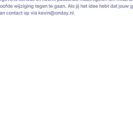
e wijziging tegen te gaan. Als jij het idee hebt dat jouw g
dan contact op via kevin@onday.nl.
namics 365 en het Power
rchitectuur en praktische
gitale slagkracht van