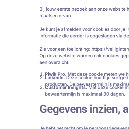
Bij jouw eerste bezoek aan onze website 
plaatsen ervan.
Je kunt je afmelden voor cookies door je i
informatie die eerder is opgeslagen via de
Zie voor een toelichting: https://veiligin
Op deze website worden ook cookies gepla
een overzicht:
Piwik Pro.
Met deze cookie meten we h
LinkedIn
. Deze cookie houdt je surfged
producten. De bewaartermijn is maximaa
Customer Insights
. Met deze cookie m
bewaartermijn is maximaal 30 dagen.
Gegevens inzien, 
Je hebt het recht om je persoonsgegevens 