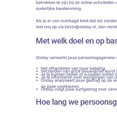
betrokken te zijn bij de online activitei
ouderlijke toestemming.
Als je er van overtuigd bent dat wij zon
met ons op via kevin@onday.nl, dan verwi
Met welk doel en op ba
Onday verwerkt jouw persoonsgegevens v
Het afhandelen van jouw betaling
Verzenden van onze nieuwsbrief en/of 
Je te kunnen bellen of e-mailen indien 
Je te informeren over wijzigingen van 
Onday analyseert jouw gedrag op de we
op jouw voorkeuren.
Onday volgt jouw surfgedrag over vers
Hoe lang we persoons