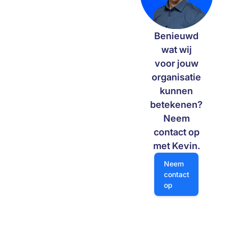
keuzes, een solide architectuur
en praktische applicaties
bouwen we vandaag aan de
Benieuwd
digitale slagkracht van morgen.
wat wij
voor jouw
organisatie
kunnen
betekenen?
Neem
contact op
met Kevin.
Neem contact op
Neem
contact
op