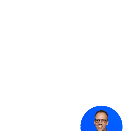
Footer
Klaar voor Microsoft
oplossingen die werken?
Onday helpt organisaties
vooruit met Dynamics 365 en
het Power Platform. Met slimme