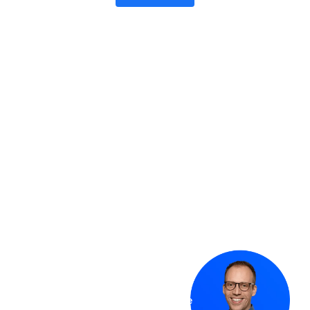
Footer
Klaar voor Microsoft
oplossingen die werken?
Onday helpt organisaties
vooruit met Dynamics 365 en
het Power Platform. Met slimme