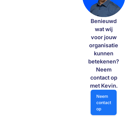
keuzes, een solide architectuur
en praktische applicaties
bouwen we vandaag aan de
Benieuwd
digitale slagkracht van morgen.
wat wij
voor jouw
organisatie
kunnen
betekenen?
Neem
contact op
met Kevin.
Neem contact op
Neem
contact
op