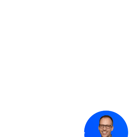
Footer
Klaar voor Microsoft
oplossingen die werken?
Onday helpt organisaties
vooruit met Dynamics 365 en
het Power Platform. Met slimme