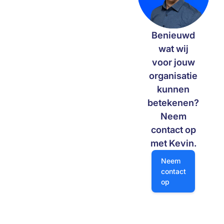
keuzes, een solide architectuur
en praktische applicaties
bouwen we vandaag aan de
Benieuwd
digitale slagkracht van morgen.
wat wij
voor jouw
organisatie
kunnen
betekenen?
Neem
contact op
met Kevin.
Neem contact op
Neem
contact
op